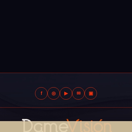
f
◎
▶
✉
▣