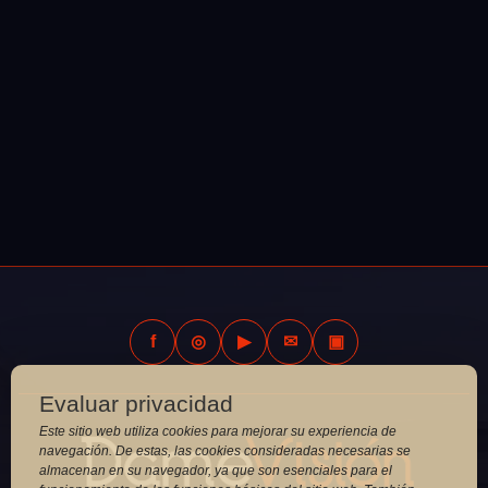
f
◎
▶
✉
▣
Evaluar privacidad
Este sitio web utiliza cookies para mejorar su experiencia de
navegación. De estas, las cookies consideradas necesarias se
almacenan en su navegador, ya que son esenciales para el